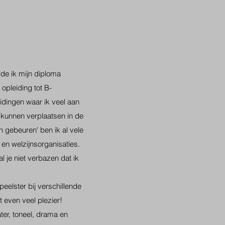
lde ik mijn diploma
opleiding tot B-
idingen waar ik veel aan
 kunnen verplaatsen in de
n gebeuren' ben ik al vele
r en welzijnsorganisaties.
l je niet verbazen dat ik
peelster bij verschillende
t even veel plezier!
ter, toneel, drama en