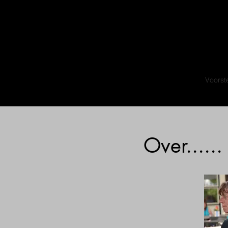
Home
Voorst
Over......