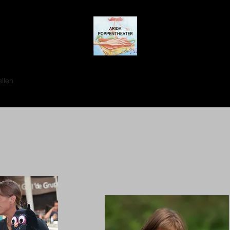
ellen
Voorstellingen
Workshop, cursus en lessen
Les / cursus m