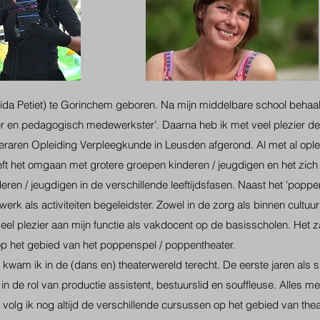
Arida Petiet) te Gorinchem geboren. Na mijn middelbare school behaa
er en pedagogisch medewerkster’. Daarna heb ik met veel plezier de 
raren Opleiding Verpleegkunde in Leusden afgerond. Al met al ople
ft het omgaan met grotere groepen kinderen / jeugdigen en het zich
ren / jeugdigen in de verschillende leeftijdsfasen. Naast het 'poppe
werk als activiteiten begeleidster. Zowel in de zorg als binnen cultuu
eel plezier aan mijn functie als vakdocent op de basisscholen. Het za
p het gebied van het poppenspel / poppentheater.
g kwam ik in de (dans en) theaterwereld terecht. De eerste jaren als s
in de rol van productie assistent, bestuurslid en souffleuse. Alles me
volg ik nog altijd de verschillende cursussen op het gebied van thea