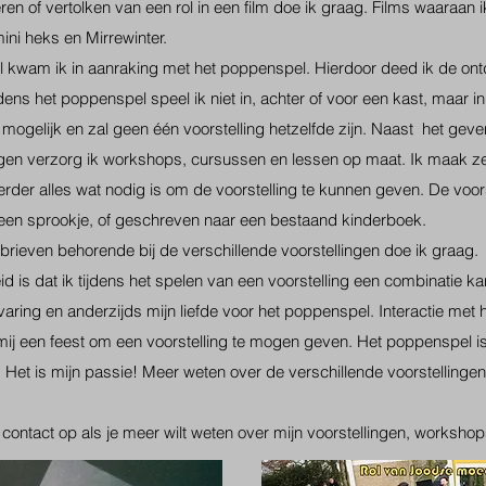
ren of vertolken van een rol in een film doe ik graag. Films waaraan
mini heks en Mirrewinter.
al kwam ik in aanraking met het poppenspel. Hierdoor deed ik de ontd
ens het poppenspel speel ik niet in, achter of voor een kast, maar i
k mogelijk en zal geen één voorstelling hetzelfde zijn. Naast het gev
ngen verzorg ik workshops, cursussen en lessen op maat. Ik maak z
verder alles wat nodig is om de voorstelling te kunnen geven. De voors
een sprookje, of geschreven naar een bestaand kinderboek.
brieven behorende bij de verschillende voorstellingen doe ik graag.
id is dat ik tijdens het spelen van een voorstelling een combinatie 
rvaring en anderzijds mijn liefde voor het poppenspel. Interactie met 
mij een feest om een voorstelling te mogen geven. Het poppenspel is 
y. Het is mijn passie! Meer weten over de verschillende voorstelling
contact op als je meer wilt weten over mijn voorstellingen, worksho